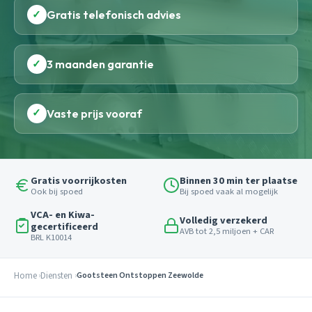
✓
Gratis telefonisch advies
✓
3 maanden garantie
✓
Vaste prijs vooraf
Gratis voorrijkosten
Binnen 30 min ter plaatse
Ook bij spoed
Bij spoed vaak al mogelijk
VCA- en Kiwa-
Volledig verzekerd
gecertificeerd
AVB tot 2,5 miljoen + CAR
BRL K10014
Home
Diensten
Gootsteen Ontstoppen Zeewolde